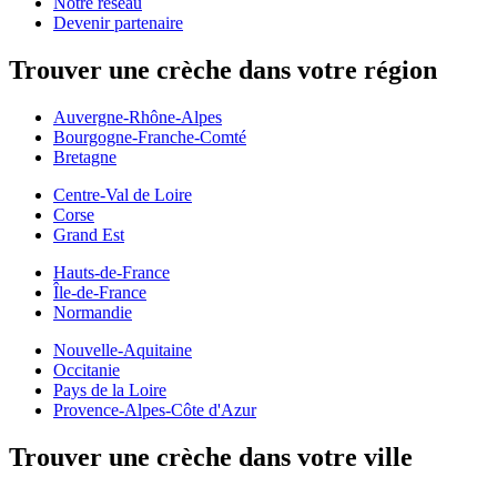
Notre réseau
Devenir partenaire
Trouver une crèche dans votre région
Auvergne-Rhône-Alpes
Bourgogne-Franche-Comté
Bretagne
Centre-Val de Loire
Corse
Grand Est
Hauts-de-France
Île-de-France
Normandie
Nouvelle-Aquitaine
Occitanie
Pays de la Loire
Provence-Alpes-Côte d'Azur
Trouver une crèche dans votre ville