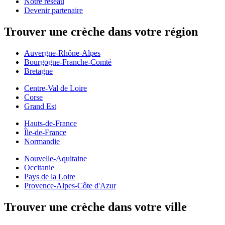
Notre réseau
Devenir partenaire
Trouver une crèche dans votre région
Auvergne-Rhône-Alpes
Bourgogne-Franche-Comté
Bretagne
Centre-Val de Loire
Corse
Grand Est
Hauts-de-France
Île-de-France
Normandie
Nouvelle-Aquitaine
Occitanie
Pays de la Loire
Provence-Alpes-Côte d'Azur
Trouver une crèche dans votre ville