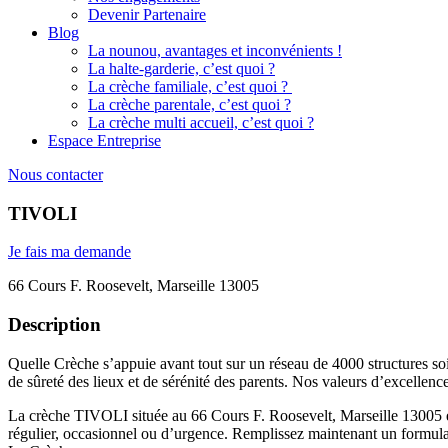
Devenir Partenaire
Blog
La nounou, avantages et inconvénients !
La halte-garderie, c’est quoi ?
La crèche familiale, c’est quoi ?
La crèche parentale, c’est quoi ?
La crèche multi accueil, c’est quoi ?
Espace Entreprise
Nous contacter
TIVOLI
Je fais ma demande
66 Cours F. Roosevelt, Marseille 13005
Description
Quelle Crèche s’appuie avant tout sur un réseau de 4000 structures soi
de sûreté des lieux et de sérénité des parents. Nos valeurs d’excellenc
La crèche TIVOLI située au 66 Cours F. Roosevelt, Marseille 13005 est
régulier, occasionnel ou d’urgence. Remplissez maintenant un formulaire