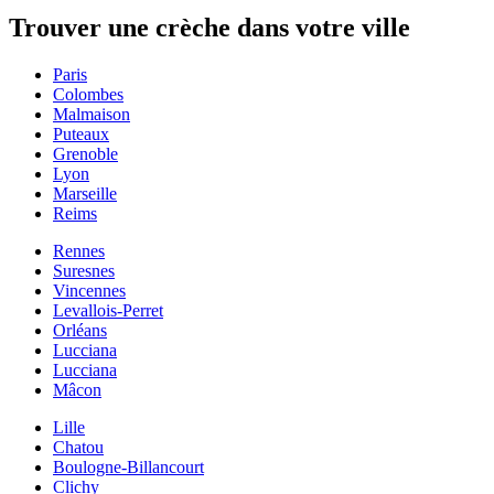
Trouver une crèche dans votre ville
Paris
Colombes
Malmaison
Puteaux
Grenoble
Lyon
Marseille
Reims
Rennes
Suresnes
Vincennes
Levallois-Perret
Orléans
Lucciana
Lucciana
Mâcon
Lille
Chatou
Boulogne-Billancourt
Clichy