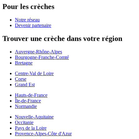
Pour les crèches
Notre réseau
Devenir partenaire
Trouver une crèche dans votre région
Auvergne-Rhône-Alpes
Bourgogne-Franche-Comté
Bretagne
Centre-Val de Loire
Corse
Grand Est
Hauts-de-France
Île-de-France
Normandie
Nouvelle-Aquitaine
Occitanie
Pays de la Loire
Provence-Alpes-Côte d'Azur