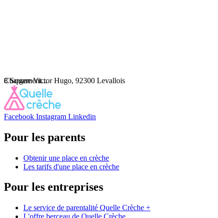
Chargement...
8 Square Victor Hugo, 92300 Levallois
Facebook
Instagram
Linkedin
Pour les parents
Obtenir une place en crèche
Les tarifs d'une place en crèche
Pour les entreprises
Le service de parentalité Quelle Crèche +
L'offre berceau de Quelle Crèche