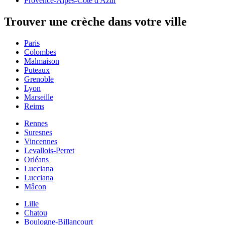
Provence-Alpes-Côte d'Azur
Trouver une crèche dans votre ville
Paris
Colombes
Malmaison
Puteaux
Grenoble
Lyon
Marseille
Reims
Rennes
Suresnes
Vincennes
Levallois-Perret
Orléans
Lucciana
Lucciana
Mâcon
Lille
Chatou
Boulogne-Billancourt