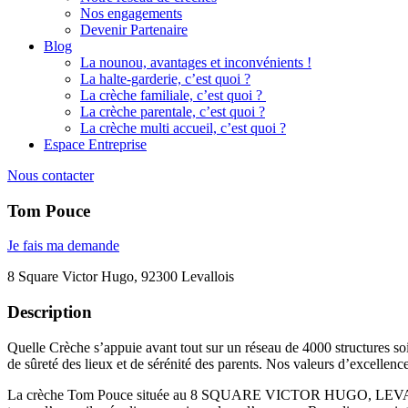
Nos engagements
Devenir Partenaire
Blog
La nounou, avantages et inconvénients !
La halte-garderie, c’est quoi ?
La crèche familiale, c’est quoi ?
La crèche parentale, c’est quoi ?
La crèche multi accueil, c’est quoi ?
Espace Entreprise
Nous contacter
Tom Pouce
Je fais ma demande
8 Square Victor Hugo, 92300 Levallois
Description
Quelle Crèche s’appuie avant tout sur un réseau de 4000 structures soi
de sûreté des lieux et de sérénité des parents. Nos valeurs d’excellenc
La crèche Tom Pouce située au 8 SQUARE VICTOR HUGO, LEVALLOIS 92