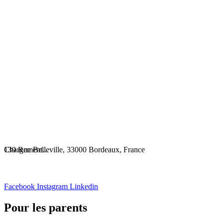
Chargement...
139 Rue Belleville, 33000 Bordeaux, France
Facebook
Instagram
Linkedin
Pour les parents