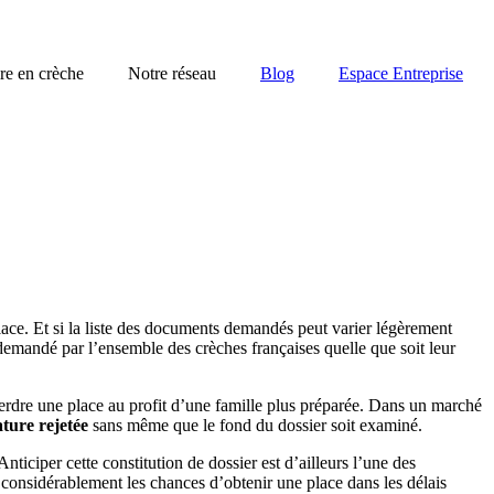
re en crèche
Notre réseau
Blog
Espace Entreprise
lace. Et si la liste des documents demandés peut varier légèrement
emandé par l’ensemble des crèches françaises quelle que soit leur
perdre une place au profit d’une famille plus préparée. Dans un marché
ture rejetée
sans même que le fond du dossier soit examiné.
nticiper cette constitution de dossier est d’ailleurs l’une des
considérablement les chances d’obtenir une place dans les délais