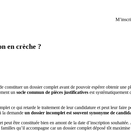
M’inscri
on en crèche ?
de constituer un dossier complet avant de pouvoir espérer obtenir une p
sement un
socle commun de pièces justificatives
est systématiquement d
let ce qui retarde le traitement de leur candidature et peut leur faire 
t à la demande
un dossier incomplet est souvent synonyme de candida
t peut être constituée bien en amont de la date d’inscription souhaitée. A
familles qu’il accompagne car un dossier complet déposé tôt maximise 