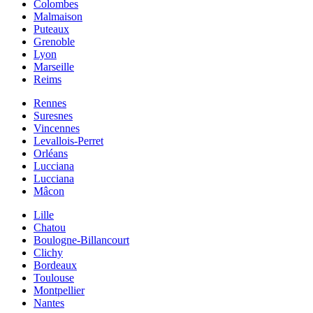
Colombes
Malmaison
Puteaux
Grenoble
Lyon
Marseille
Reims
Rennes
Suresnes
Vincennes
Levallois-Perret
Orléans
Lucciana
Lucciana
Mâcon
Lille
Chatou
Boulogne-Billancourt
Clichy
Bordeaux
Toulouse
Montpellier
Nantes