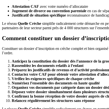
Attestation CAF
avec votre numéro d’allocataire
Jugement de divorce ou convention parentale
en cas de sépar
Justificatif de situation spécifique
reconnaissance de handicap,
Le réseau
Quelle Crèche
simplifie radicalement cette démarche en p
partenaires de leur secteur parmi près de 4 000 structures sur l’ensembl
Comment constituer un dossier d’inscripti
Constituer un dossier d’inscription en crèche complet et bien organisé
l’ordre.
Anticipez la constitution du dossier dès l’annonce de la gro
Rassemblez les documents relatifs à l’enfant
Préparez les justificatifs de revenus et d’activité profession
Contactez votre CAF pour obtenir votre attestation d’alloc
Vérifiez les exigences spécifiques de chaque crèche
Numérisez l’ensemble des documents en haute qualité
Organisez vos documents par catégorie dans un dossier déd
Déposez votre dossier simultanément dans plusieurs struct
Confirmez la bonne réception de votre dossier auprès de c
Relancez régulièrement les structures sans réponse
Le réseau
Quelle Crèche
simplifie radicalement ces étapes en permett