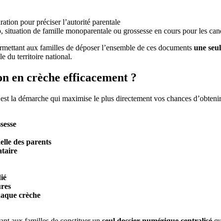
ation pour préciser l’autorité parentale
 situation de famille monoparentale ou grossesse en cours pour les cand
ermettant aux familles de déposer l’ensemble de ces documents
une seul
e du territoire national.
on en crèche efficacement ?
 est la démarche qui maximise le plus directement vos chances d’obtenir 
ssesse
nelle des parents
ataire
ié
ures
haque crèche
ant aux familles de constituer un
seul dossier numérique centralisé
qu