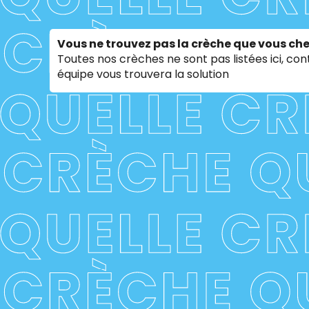
Vous ne trouvez pas la crèche que vous che
Toutes nos crèches ne sont pas listées ici, co
équipe vous trouvera la solution