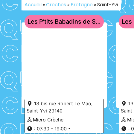
Accueil
»
Crèches
»
Bretagne
»
Saint-Yvi
Les P’tits Babadins de Saint-Yvi
13 bis rue Robert Le Mao,
13
Saint-Yvi 29140
Saint
Micro Crèche
Mi
:
07:30 - 19:00
:
0