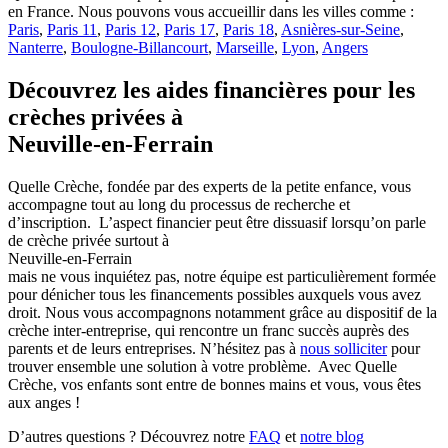
en France. Nous pouvons vous accueillir dans les villes comme :
Paris
,
Paris 11
,
Paris 12
,
Paris 17
,
Paris 18
,
Asnières-sur-Seine
,
Nanterre
,
Boulogne-Billancourt
,
Marseille
,
Lyon
,
Angers
Découvrez les aides financières pour les
crèches privées à
Neuville-en-Ferrain
Quelle Crèche, fondée par des experts de la petite enfance, vous
accompagne tout au long du processus de recherche et
d’inscription.
L’aspect financier peut être dissuasif lorsqu’on parle
de crèche privée surtout à
Neuville-en-Ferrain
mais ne vous inquiétez pas, notre équipe est particulièrement formée
pour dénicher tous les financements possibles auxquels vous avez
droit.
Nous vous accompagnons notamment grâce au dispositif de la
crèche inter-entreprise, qui rencontre un franc succès auprès des
parents et de leurs entreprises. N’hésitez pas à
nous solliciter
pour
trouver ensemble une solution à votre problème.
Avec Quelle
Crèche, vos enfants sont entre de bonnes mains et vous, vous êtes
aux anges !
D’autres questions ? Découvrez notre
FAQ
et
notre blog