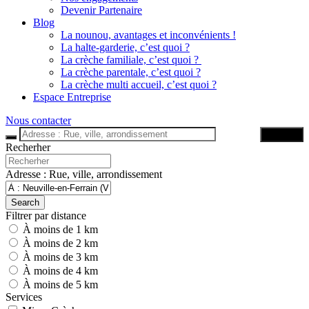
Devenir Partenaire
Blog
La nounou, avantages et inconvénients !
La halte-garderie, c’est quoi ?
La crèche familiale, c’est quoi ?
La crèche parentale, c’est quoi ?
La crèche multi accueil, c’est quoi ?
Espace Entreprise
Nous contacter
Trouver
Recherher
Adresse : Rue, ville, arrondissement
Search
Filtrer par distance
À moins de 1 km
À moins de 2 km
À moins de 3 km
À moins de 4 km
À moins de 5 km
Services