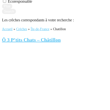
Écoresponsable
Plus
Search
Les crèches correspondants à votre recherche :
Accueil
»
Crèches
»
Île-de-France
»
Chatillon
Ô 3 P’tits Chats – Châtillon