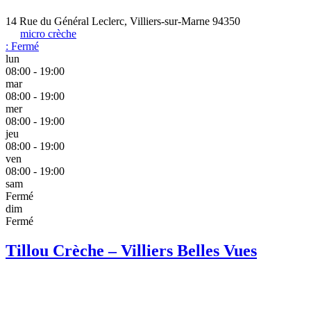
14 Rue du Général Leclerc, Villiers-sur-Marne 94350
micro crèche
:
Fermé
lun
08:00 - 19:00
mar
08:00 - 19:00
mer
08:00 - 19:00
jeu
08:00 - 19:00
ven
08:00 - 19:00
sam
Fermé
dim
Fermé
Tillou Crèche – Villiers Belles Vues