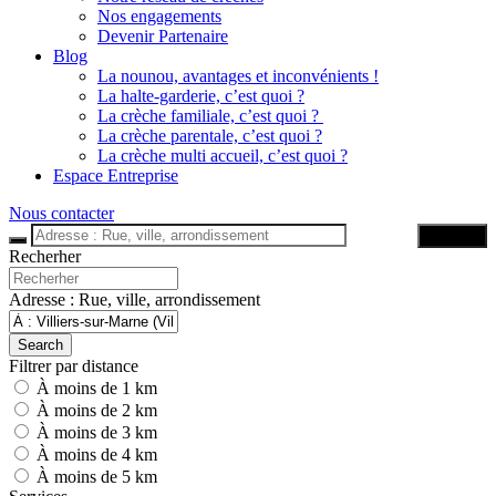
Nos engagements
Devenir Partenaire
Blog
La nounou, avantages et inconvénients !
La halte-garderie, c’est quoi ?
La crèche familiale, c’est quoi ?
La crèche parentale, c’est quoi ?
La crèche multi accueil, c’est quoi ?
Espace Entreprise
Nous contacter
Trouver
Recherher
Adresse : Rue, ville, arrondissement
Search
Filtrer par distance
À moins de 1 km
À moins de 2 km
À moins de 3 km
À moins de 4 km
À moins de 5 km