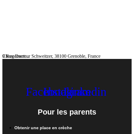
Chargement...
9 Rue Docteur Schweitzer, 38100 Grenoble, France
Facebook
Instagram
Linkedin
Pour les parents
Obtenir une place en crèche