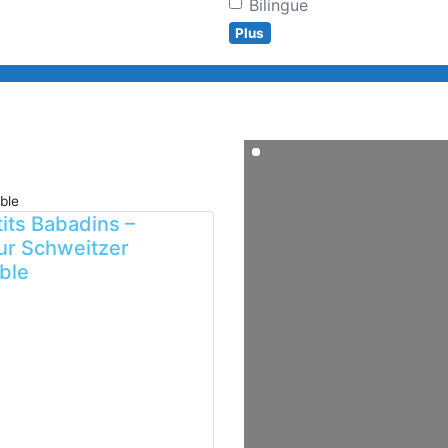
Bilingue
Plus
Search
ble
tits Babadins –
ur Schweitzer
ble