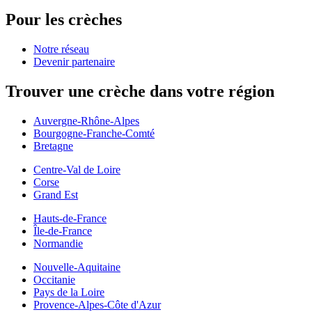
Pour les crèches
Notre réseau
Devenir partenaire
Trouver une crèche dans votre région
Auvergne-Rhône-Alpes
Bourgogne-Franche-Comté
Bretagne
Centre-Val de Loire
Corse
Grand Est
Hauts-de-France
Île-de-France
Normandie
Nouvelle-Aquitaine
Occitanie
Pays de la Loire
Provence-Alpes-Côte d'Azur