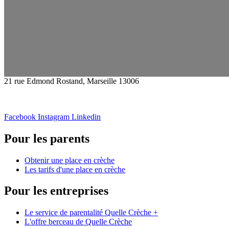
21 rue Edmond Rostand, Marseille 13006
Facebook
Instagram
Linkedin
Pour les parents
Obtenir une place en crèche
Les tarifs d'une place en crèche
Pour les entreprises
Le service de parentalité Quelle Crèche +
L'offre berceau de Quelle Crèche