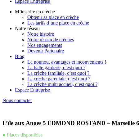
Espace Entreprise
M’inscrire en crèche
Obtenir sa place en crèche
Les tarifs d’une place en crèche
Notre réseau
Notre histoire
Notre réseau de crèches
Nos engagements
Devenir Partenaire
Blog
La nounou, avantages et inconvénients !
La halte-garderie, c’est quoi ?
La crèche familiale, c’est quoi ?
La crèche parentale, c’est quoi ?
La crèche multi accueil, c’est quoi ?
Espace Entreprise
Nous contacter
L’île aux Anges 5 EDMOND ROSTAND – Marseille 
● Places disponibles