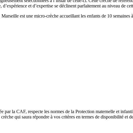
gneusement sélectionnées à l’instar de celle-ci. Cette crèche de référen
e, d’expérience et d’expertise se déclinent parfaitement au niveau de cet
seille est une micro-crèche accueillant les enfants de 10 semaines à 3
ée par la CAF, respecte les normes de la Protection maternelle et infant
rèche qui saura répondre à vos critères en termes de disponibilité et de 