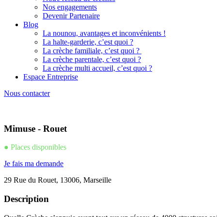
Nos engagements
Devenir Partenaire
Blog
La nounou, avantages et inconvénients !
La halte-garderie, c’est quoi ?
La crèche familiale, c’est quoi ?
La crèche parentale, c’est quoi ?
La crèche multi accueil, c’est quoi ?
Espace Entreprise
Nous contacter
Mimuse - Rouet
● Places disponibles
Je fais ma demande
29 Rue du Rouet, 13006, Marseille
Description