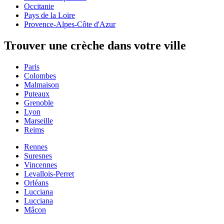
Occitanie
Pays de la Loire
Provence-Alpes-Côte d'Azur
Trouver une crèche dans votre ville
Paris
Colombes
Malmaison
Puteaux
Grenoble
Lyon
Marseille
Reims
Rennes
Suresnes
Vincennes
Levallois-Perret
Orléans
Lucciana
Lucciana
Mâcon