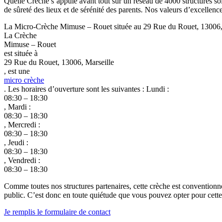
Quelle Crèche s’appuie avant tout sur un réseau de 4000 structures soi
de sûreté des lieux et de sérénité des parents. Nos valeurs d’excellenc
La Micro-Crèche Mimuse – Rouet située au 29 Rue du Rouet, 13006, Mar
La Crèche
Mimuse – Rouet
est située à
29 Rue du Rouet, 13006, Marseille
, est une
micro crèche
. Les horaires d’ouverture sont les suivantes : Lundi :
08:30 – 18:30
, Mardi :
08:30 – 18:30
, Mercredi :
08:30 – 18:30
, Jeudi :
08:30 – 18:30
, Vendredi :
08:30 – 18:30
Comme toutes nos structures partenaires, cette crèche est conventionn
public. C’est donc en toute quiétude que vous pouvez opter pour cette c
Je remplis le formulaire de contact