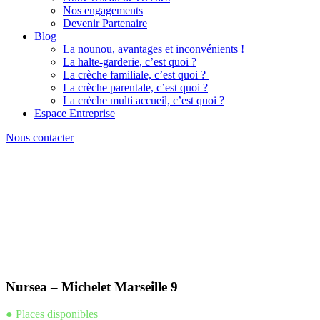
Nos engagements
Devenir Partenaire
Blog
La nounou, avantages et inconvénients !
La halte-garderie, c’est quoi ?
La crèche familiale, c’est quoi ?
La crèche parentale, c’est quoi ?
La crèche multi accueil, c’est quoi ?
Espace Entreprise
Nous contacter
Nursea – Michelet Marseille 9
● Places disponibles