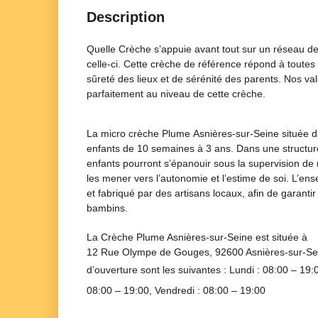
Description
Quelle Crèche s’appuie avant tout sur un réseau de
celle-ci. Cette crèche de référence répond à toutes
sûreté des lieux et de sérénité des parents. Nos val
parfaitement au niveau de cette crèche.
La micro crèche Plume Asnières-sur-Seine située da
enfants de 10 semaines à 3 ans. Dans une structure entièrement neuve équipée d’un espace extérieur, vos
enfants pourront s’épanouir sous la supervision de 
les mener vers l’autonomie et l’estime de soi. L’ensemble de nos meubles est issues du « Made in France »,
et fabriqué par des artisans locaux, afin de garantir
bambins.
La Crèche
Plume Asnières-sur-Seine
est située à
12 Rue Olympe de Gouges, 92600 Asnières-sur-Se
d’ouverture sont les suivantes : Lundi :
08:00 – 19:
08:00 – 19:00
, Vendredi :
08:00 – 19:00