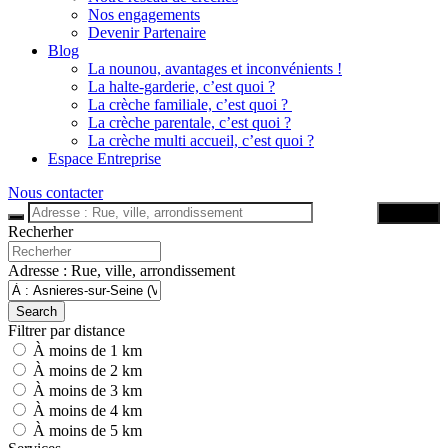
Nos engagements
Devenir Partenaire
Blog
La nounou, avantages et inconvénients !
La halte-garderie, c’est quoi ?
La crèche familiale, c’est quoi ?
La crèche parentale, c’est quoi ?
La crèche multi accueil, c’est quoi ?
Espace Entreprise
Nous contacter
Trouver
Recherher
Adresse : Rue, ville, arrondissement
Search
Filtrer par distance
À moins de 1 km
À moins de 2 km
À moins de 3 km
À moins de 4 km
À moins de 5 km