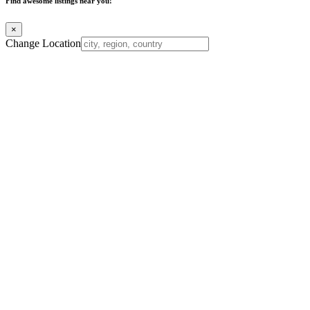
Find awesome listings near you!
×
Change Location