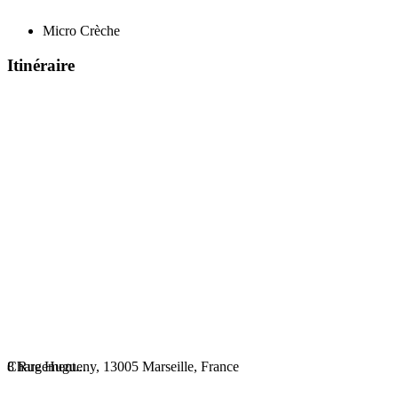
Micro Crèche
Itinéraire
Chargement...
8 Rue Hugueny, 13005 Marseille, France