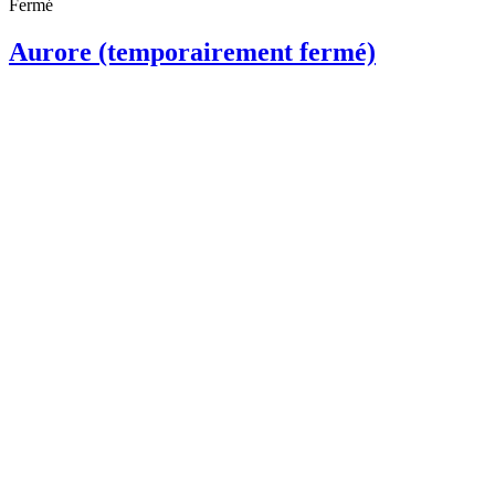
Fermé
Aurore (temporairement fermé)