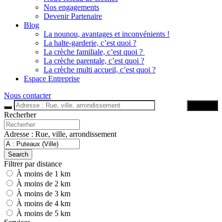
Nos engagements
Devenir Partenaire
Blog
La nounou, avantages et inconvénients !
La halte-garderie, c’est quoi ?
La crèche familiale, c’est quoi ?
La crèche parentale, c’est quoi ?
La crèche multi accueil, c’est quoi ?
Espace Entreprise
Nous contacter
Trouver
Recherher
Adresse : Rue, ville, arrondissement
Search
Filtrer par distance
À moins de 1 km
À moins de 2 km
À moins de 3 km
À moins de 4 km
À moins de 5 km