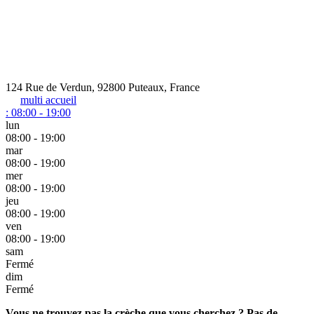
124 Rue de Verdun, 92800 Puteaux, France
multi accueil
:
08:00 - 19:00
lun
08:00 - 19:00
mar
08:00 - 19:00
mer
08:00 - 19:00
jeu
08:00 - 19:00
ven
08:00 - 19:00
sam
Fermé
dim
Fermé
Vous ne trouvez pas la crèche que vous cherchez ? Pas de