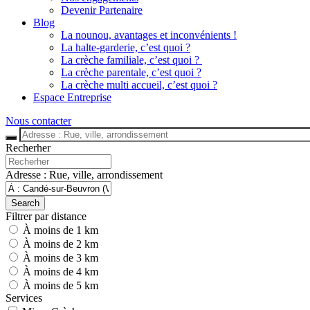
Devenir Partenaire
Blog
La nounou, avantages et inconvénients !
La halte-garderie, c’est quoi ?
La crèche familiale, c’est quoi ?
La crèche parentale, c’est quoi ?
La crèche multi accueil, c’est quoi ?
Espace Entreprise
Nous contacter
Recherher
Adresse : Rue, ville, arrondissement
Search
Filtrer par distance
À moins de 1 km
À moins de 2 km
À moins de 3 km
À moins de 4 km
À moins de 5 km
Services