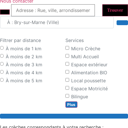
Nous contacter
Trouver
Adresse : Rue, ville, arrondissement
Se
Filtrer par distance
Services
À moins de 1 km
Micro Crèche
À moins de 2 km
Multi Accueil
À moins de 3 km
Espace extérieur
À moins de 4 km
Alimentation BIO
À moins de 5 km
Local poussette
Espace Motricité
Bilingue
Plus
Search
Les crèches correspondants à votre recherche :