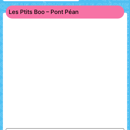
Les Ptits Boo – Pont Péan