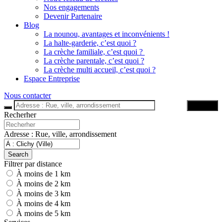
Nos engagements
Devenir Partenaire
Blog
La nounou, avantages et inconvénients !
La halte-garderie, c’est quoi ?
La crèche familiale, c’est quoi ?
La crèche parentale, c’est quoi ?
La crèche multi accueil, c’est quoi ?
Espace Entreprise
Nous contacter
Trouver
Recherher
Adresse : Rue, ville, arrondissement
Search
Filtrer par distance
À moins de 1 km
À moins de 2 km
À moins de 3 km
À moins de 4 km
À moins de 5 km