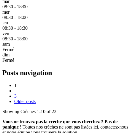
mar
08:30 - 18:00
mer
08:30 - 18:00
jeu
08:30 - 18:30
ven
08:30 - 18:00
sam
Fermé
dim
Fermé
Posts navigation
1
…
3
Older posts
Showing Crèches 1-10 of 22
Vous ne trouvez pas la crèche que vous cherchez ? Pas de
panique !
Toutes nos crèches ne sont pas listées ici, contactez-nous
et notre équipe vous trouvera la solution