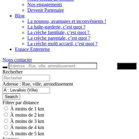
Nos engagements
Devenir Partenaire
Blog
La nounou, avantages et inconvénients !
La halte-garderie, c’est quoi ?
La crèche familiale, c’est quoi ?
La crèche parentale, c’est quoi ?
La crèche multi accueil, c’est quoi ?
Espace Entreprise
Nous contacter
Trouver
Recherher
Adresse : Rue, ville, arrondissement
Search
Filtrer par distance
À moins de 1 km
À moins de 2 km
À moins de 3 km
À moins de 4 km
À moins de 5 km