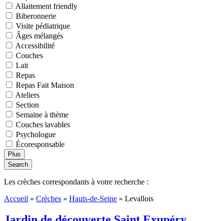
Allaitement friendly
Biberonnerie
Visite pédiatrique
Âges mélangés
Accessibilité
Couches
Lait
Repas
Repas Fait Maison
Ateliers
Section
Semaine à thème
Couches lavables
Psychologue
Écoresponsable
Plus
Search
Les crèches correspondants à votre recherche :
Accueil
»
Crèches
»
Hauts-de-Seine
»
Levallois
Jardin de découverte Saint Exupéry