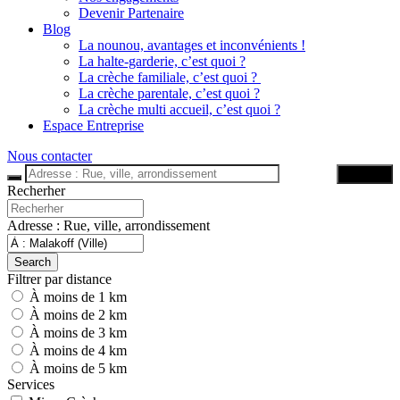
Devenir Partenaire
Blog
La nounou, avantages et inconvénients !
La halte-garderie, c’est quoi ?
La crèche familiale, c’est quoi ?
La crèche parentale, c’est quoi ?
La crèche multi accueil, c’est quoi ?
Espace Entreprise
Nous contacter
Trouver
Recherher
Adresse : Rue, ville, arrondissement
Search
Filtrer par distance
À moins de 1 km
À moins de 2 km
À moins de 3 km
À moins de 4 km
À moins de 5 km
Services